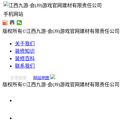
手机网站
版权所有©江西九游·会(J9)游戏官网建材有限责任公司
关于我们
装修知识
装修百科
联系我们
友情链接：
网站地图
版权所有©江西九游·会(J9)游戏官网建材有限责任公司
0796-
2221166
在
线
留