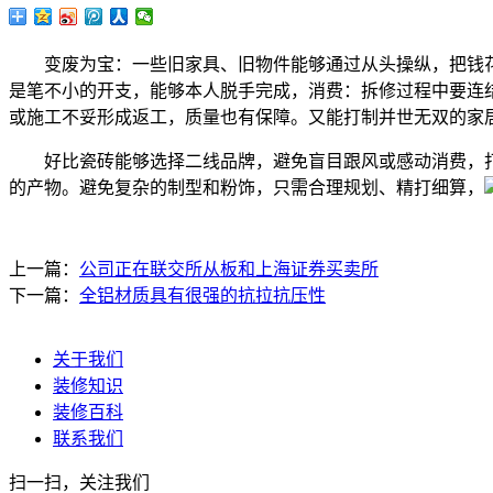
变废为宝：一些旧家具、旧物件能够通过从头操纵，把钱花
是笔不小的开支，能够本人脱手完成，消费：拆修过程中要连
或施工不妥形成返工，质量也有保障。又能打制并世无双的家
好比瓷砖能够选择二线品牌，避免盲目跟风或感动消费，打
的产物。避免复杂的制型和粉饰，只需合理规划、精打细算，
上一篇：
公司正在联交所从板和上海证券买卖所
下一篇：
全铝材质具有很强的抗拉抗压性
关于我们
装修知识
装修百科
联系我们
扫一扫，关注我们