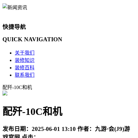
快捷导航
QUICK
NAVIGATION
关于我们
装修知识
装修百科
联系我们
配歼-10C和机
配歼-10C和机
发布日期：
2025-06-01 13:10
作者：
九游·会(J9)游
戏官网
点击：