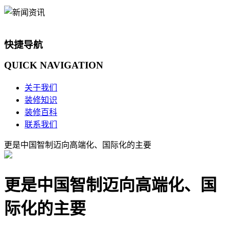
快捷导航
QUICK
NAVIGATION
关于我们
装修知识
装修百科
联系我们
更是中国智制迈向高端化、国际化的主要
更是中国智制迈向高端化、国
际化的主要