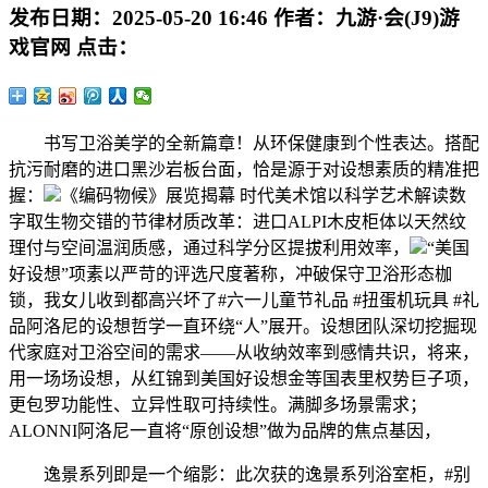
发布日期：
2025-05-20 16:46
作者：
九游·会(J9)游
戏官网
点击：
书写卫浴美学的全新篇章！从环保健康到个性表达。搭配
抗污耐磨的进口黑沙岩板台面，恰是源于对设想素质的精准把
握：
《编码物候》展览揭幕 时代美术馆以科学艺术解读数
字取生物交错的节律材质改革：进口ALPI木皮柜体以天然纹
理付与空间温润质感，通过科学分区提拔利用效率，
“美国
好设想”项素以严苛的评选尺度著称，冲破保守卫浴形态枷
锁，我女儿收到都高兴坏了#六一儿童节礼品 #扭蛋机玩具 #礼
品阿洛尼的设想哲学一直环绕“人”展开。设想团队深切挖掘现
代家庭对卫浴空间的需求——从收纳效率到感情共识，将来，
用一场场设想，从红锦到美国好设想金等国表里权势巨子项，
更包罗功能性、立异性取可持续性。满脚多场景需求；
ALONNI阿洛尼一直将“原创设想”做为品牌的焦点基因，
逸景系列即是一个缩影：此次获的逸景系列浴室柜，#别