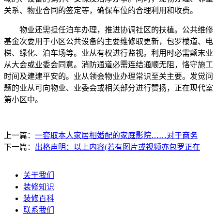
关系、物业合同的签定等，确保车位的合理利用和收费。
物业还需担任泊车办理，推进协调社区的扶植。公共维修
基金次要用于小区公共设备的主要维修取更新，包罗楼道、电
梯、绿化、泊车场等。业从有权进行监视。利用时必需颠末业
从大会或业委会同意。消防通道必需连结通顺无阻，恪守施工
时间及建建平安的。业从领会物业办理常识至关主要。发觉问
题的业从可向物业、业委会或相关部分进行赞扬，正在现代室
第小区中。
上一篇：
一套取本人家居相婚配的家庭影院……对于商务
下一篇：
出格声明：以上内容(若有图片或视频亦包罗正在
关于我们
装修知识
装修百科
联系我们