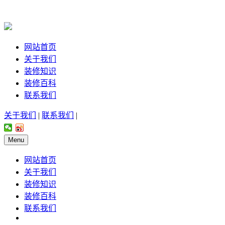
网站首页
关于我们
装修知识
装修百科
联系我们
关于我们
|
联系我们
|
Menu
网站首页
关于我们
装修知识
装修百科
联系我们