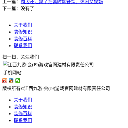
上一篇：
周边还汇聚了浩繁时髦餐饮、休闲文娱场
下一篇：没有了
关于我们
装修知识
装修百科
联系我们
扫一扫，关注我们
手机网站
版权所有©江西九游·会(J9)游戏官网建材有限责任公司
关于我们
装修知识
装修百科
联系我们