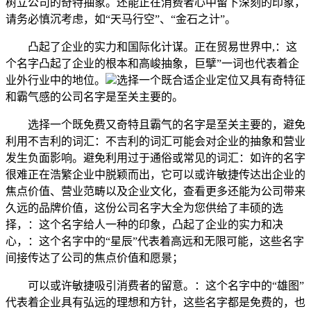
树立公司的奇特抽象。还能正在消费者心中留下深刻的印象，
请务必慎沉考虑，如“天马行空”、“金石之计”。
凸起了企业的实力和国际化计谋。正在贸易世界中,：这
个名字凸起了企业的根本和高峻抽象，巨擘”一词也代表着企
业外行业中的地位。
选择一个既合适企业定位又具有奇特征
和霸气感的公司名字是至关主要的。
选择一个既免费又奇特且霸气的名字是至关主要的，避免
利用不吉利的词汇：不吉利的词汇可能会对企业的抽象和营业
发生负面影响。避免利用过于通俗或常见的词汇：如许的名字
很难正在浩繁企业中脱颖而出，它可以或许敏捷传达出企业的
焦点价值、营业范畴以及企业文化，查看更多还能为公司带来
久远的品牌价值，这份公司名字大全为您供给了丰硕的选
择，：这个名字给人一种的印象，凸起了企业的实力和决
心，：这个名字中的“星辰”代表着高远和无限可能，这些名字
间接传达了公司的焦点价值和愿景；
可以或许敏捷吸引消费者的留意。：这个名字中的“雄图”
代表着企业具有弘远的理想和方针，这些名字都是免费的，也