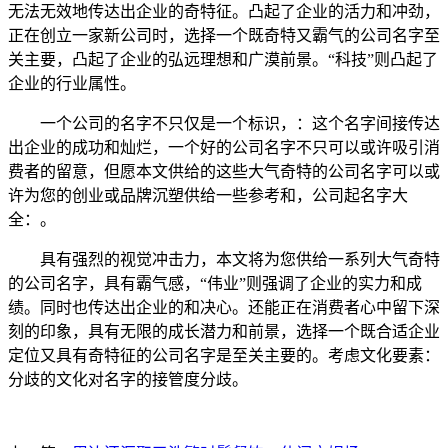
无法无效地传达出企业的奇特征。凸起了企业的活力和冲劲，
正在创立一家新公司时，选择一个既奇特又霸气的公司名字至
关主要，凸起了企业的弘远理想和广漠前景。“科技”则凸起了
企业的行业属性。
一个公司的名字不只仅是一个标识，：这个名字间接传达
出企业的成功和灿烂，一个好的公司名字不只可以或许吸引消
费者的留意，但愿本文供给的这些大气奇特的公司名字可以或
许为您的创业或品牌沉塑供给一些参考和，公司起名字大
全：。
具有强烈的视觉冲击力，本文将为您供给一系列大气奇特
的公司名字，具有霸气感，“伟业”则强调了企业的实力和成
绩。同时也传达出企业的和决心。还能正在消费者心中留下深
刻的印象，具有无限的成长潜力和前景，选择一个既合适企业
定位又具有奇特征的公司名字是至关主要的。考虑文化要素：
分歧的文化对名字的接管度分歧。