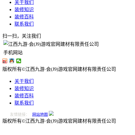
关于我们
装修知识
装修百科
联系我们
扫一扫，关注我们
手机网站
版权所有©江西九游·会(J9)游戏官网建材有限责任公司
关于我们
装修知识
装修百科
联系我们
友情链接：
网站地图
版权所有©江西九游·会(J9)游戏官网建材有限责任公司