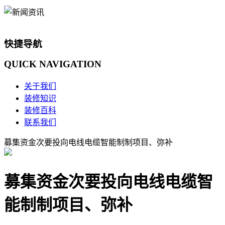
快捷导航
QUICK
NAVIGATION
关于我们
装修知识
装修百科
联系我们
募集资金次要投向电线电缆智能制制项目、弥补
募集资金次要投向电线电缆智
能制制项目、弥补