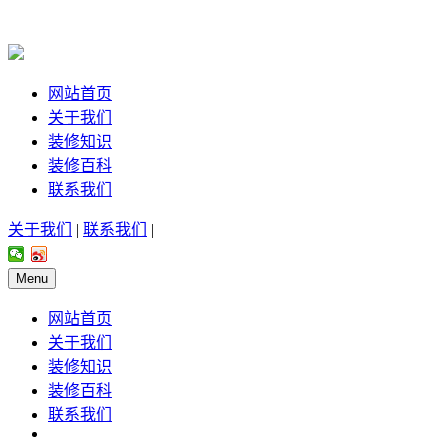
网站首页
关于我们
装修知识
装修百科
联系我们
关于我们
|
联系我们
|
Menu
网站首页
关于我们
装修知识
装修百科
联系我们