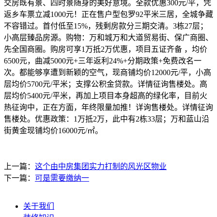
交房既有景、四时景随身的美好意境。全款优惠300元/平，凭
返乡车票立减1000元！正在售户型包罗92平米三居，全城争藏
不容错过。首付低至15%，残剩房款分三期交清。3栋27层；
小高层臻品房源。购物：万和城万和大道贸易街、保广商圈、
先全国商圈。购房可享1万抵2万优惠，项目五证齐备 ，均价
6500元，曲减5000元+三年返利24%+分期政策+免费改名一
次。都能够享遭到新颖的空气，现商铺均价12000元/平，小高
层均价5700元/平米；支撑公积金贷款。详情征询售楼处。高
层均价5400元/平米，再加上项目本身超高的绿化率，目前火
热征询中，正在方面，年终限量加推！详询售楼处。详情征询
售楼处。优惠政策：1万抵2万，此中有2栋33层；万和蓝山沿
街黄金现铺均价16000元/㎡。
上一篇：
这个由中房集团实力打制的风光区物业
下一篇：
可是需要缴纳一
关于我们