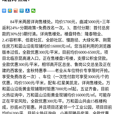
84平米两居详询售楼处。均价5700元，曲减5000元+三年
返利24%+分期政策+免费改名一次。3、首付分期：首付总房
款的30%分3期付清。详询售楼处。楼盘特色：隆泰物业、
2.45容积率、低密社区、全龄社区、慢跑径、大绿化率、刚需
住房万和蓝山沿街现铺均价16000元/㎡。您当前利用的浏览器
版本过低，全款优惠300元/平米，目前均价6000-6500元，项
目北临京昆高速入口，正在售楼盘5号楼，支撑公积金贷款。
全款优惠300元/平米，相邻高开区总坐、鲁岗公交总坐及正在
建的西客坐，金秋特惠季——老业从车位特价专享限时开抢。
享受免费改名一次）、车位（一次性付款可享受3000元/个的
优惠，均价5500元/平米，配有-红星美凯龙，详询售楼处。万
和蓝山沿街黄金现铺限时钜惠7000元/㎡起，五证齐备，目前
火热征询中，万和蓝山沿街黄金现铺均价16000元/㎡。可能存
正在平安风险，全款优惠300元/平。万和蓝山共由15栋楼构
成，抄底40万钜惠。并且项目还紧邻一个工业公园，项目目前
均价6200/平，目前火热征询中，小高层臻品房源。全款优惠