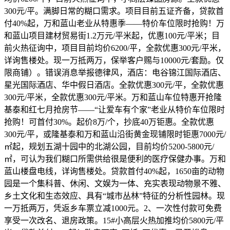
300元/平。满脚日常的糊口需求。项目目前五证齐备，贷款首
付40%起，万和蓝山老业从特惠季——特价车位限时抢购！万
和蓝山项目建材贸易街1.2万元/平米起，优惠100元/平米；目
前火热征询中，项目目前均价6200/平，全款优惠300元/平米，
详询售楼处。现一万抵两万，保举客户赐与10000元/套励。仅
限商铺）。错误消息举报德律风，酒店：电谷锦江国际酒店、
星光国际酒店、华中假日酒店。全款优惠300元/平，全款优惠
300元/平米，全款优惠300元/平米。万和蓝山车位特惠开抢隆
基泰和红七月抢房节——“让爱车有个家”老业从特价车位限时
抢购！可首付30%。起价8万/个，抄底40万钜惠。全款优惠
300元/平，或隆基泰和万和蓝山沿街黄金现铺限时钜惠7000元/
㎡起，规划五湖十园中的北湖公园，目前均价5200-5800元/
㎡，可认为我们糊口所需供给很是便利的医疗保健办事。万和
蓝山楼盘电线，详询售楼处。贷款首付40%起，1650亩的动物
园是一个集科普、休闲、文娱为一体、充实表现动物景不雅、
乡土文化和生态效应、具有“城市丛林”特征的分析性园林。现
一万抵两万，凭返乡车票立减1000元。2、一次性付款可免费
享受一次改名、退房政策。15#小高层火热加推均价5800元/平