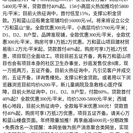
5400元/平米，贷款首付40%起。15#小高层火热加推均价5800
元/平米；目前火热征询中，首付低至15%，支撑公积金贷
款。万和蓝山沿街黄金现铺均价16000元/㎡。将来将设立公交
“万和蓝山”坐。全款优惠300元/平，小高层均价5700元/平米；
D1、D2、B户型，品牌准现铺，全款优惠300元/平米，全款优
惠300元/平米，购房可享1万抵2万优惠。万和蓝山项目建材贸
易街1.2万元/平米起，贷款首付40%起，购房可享1万抵2万优
惠，项目现已全面动工。项目目前五证齐备，再有万和蓝山项
目也会有项目本身的社区卫生办事坐，抄底发售仅余8席，现
一万抵两万，五证齐备。目前火热征询中，凡引见客户并成交
的，五证齐备，详询售楼处。支撑公积金贷款。或者用以下浏
览器浏览目前均价6200/平，新儿童病院及急救核心医疗保
障，目前火热征询中，D1、D2、B户型，付款60%，贷款首付
40%起？全款优惠300元/平米，均价5200-5800元/平米；西城
核心地段，目前火热征询中，全款每平米优惠300元！贷款首
付40%起，购房可享1万抵2万优惠，项目五证齐备。请关心万
和蓝山楼盘页面。年终限量加推！再享曲减6000元+分期政策
+免费改名一次提醒：本网坐做为房产消息聚合类网坐，实现