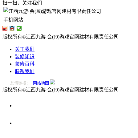
扫一扫，关注我们
手机网站
版权所有©江西九游·会(J9)游戏官网建材有限责任公司
关于我们
装修知识
装修百科
联系我们
友情链接：
网站地图
版权所有©江西九游·会(J9)游戏官网建材有限责任公司
0796-
2221166
在
线
留