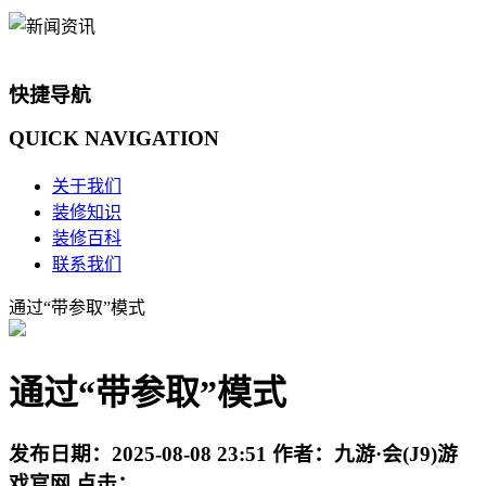
快捷导航
QUICK
NAVIGATION
关于我们
装修知识
装修百科
联系我们
通过“带参取”模式
通过“带参取”模式
发布日期：
2025-08-08 23:51
作者：
九游·会(J9)游
戏官网
点击：