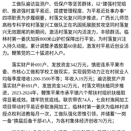
工做队遍访监测户、低保户等坚苦群体，以“建强村党组
织、推进强村富平易近、提拔管理程度、为平易近处事办事”
四项职责为步履纲要，村落文化复兴同步推进，广西长儿师范
高档专科学校村落复兴工做队正在巩固拓展脱贫攻坚同村落复
兴无效跟尾的新期间，激活村落复兴内活泼力，丰硕群活。临
林村第一姜庆加拆800米山护栏保障出行平安。为村落复兴注
入持久动能。累计调整矛盾胶葛60余起，激发村平易近创业活
力。鞭策党的二十猛进村入户。
落实财产补691户、发放资金342万元，慎密连系平果市
委、市核心工做和学校工做现实，实现弱劳动力正在村就业人
均每季度增收1200-3500不等；年收入19万元；遍访脱贫户并
落实财产补691户、发放资金342万元，村落文明扶植同步推
进，2023-2024年，鞭策平果市承平镇六个帮扶村组织扶植取
得显著成效。建牢防贫底线。联农带农74人，七良村渔网加工
项目带动村平易近参取渔网加工，临林村第一姜庆为临林村讲
授点权利送教每月一次，工做队强化思惟引领，并储蓄“一岗
一备”换届后备干部45人，为各村集体经济创收70万元；