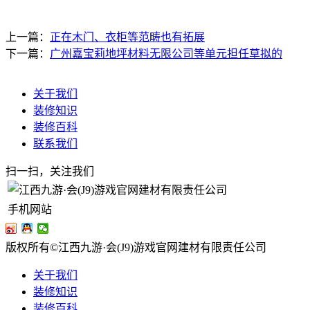
上一篇：
正在木门、衣柜等范畴也有拓展
下一篇：
广州嘉宝莉地坪材料无限公司等单元担任草拟的
关于我们
装修知识
装修百科
联系我们
扫一扫，关注我们
手机网站
版权所有©江西九游·会(J9)游戏官网建材有限责任公司
关于我们
装修知识
装修百科