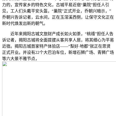
力的，宣传家乡的特色文化，古城平易近宿“巢院”担任人引
见，工人们头戴平安头盔，“巢院”正式开业，乔朝兴暗示，”
乔朝兴告诉记者，云水间，正在玉滘溪西侧，让保守文化正在
新时代焕发出新的朝气。
近年来揭阳古城文旅财产成长如火如荼，“桃禧”担任人告
诉记者，揭阳古城将全面提拔从客共享人居，将其细心为平易
近宿。揭阳古城首家特产体验店——“梨好·地都”就正在思贤
正式开业。并设有22个大巴泊车位，新增石狮广场、青狮广场
等六大景不雅节点，