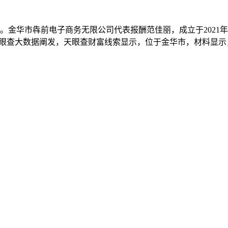
华市犇前电子商务无限公司代表报酬范佳丽，成立于2021年
通过天眼查大数据阐发，天眼查财富线索显示，位于金华市，材料显示