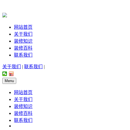
网站首页
关于我们
装修知识
装修百科
联系我们
关于我们
|
联系我们
|
Menu
网站首页
关于我们
装修知识
装修百科
联系我们