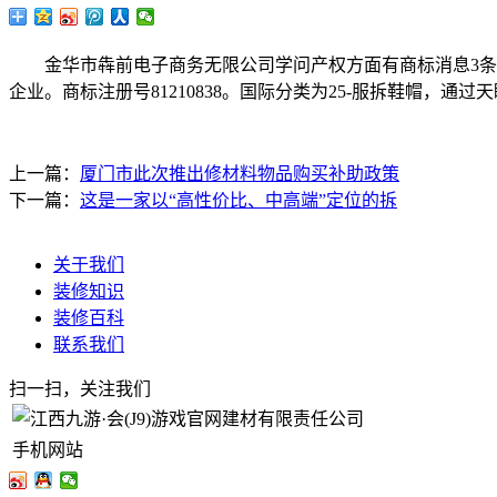
金华市犇前电子商务无限公司学问产权方面有商标消息3条。金
企业。商标注册号81210838。国际分类为25-服拆鞋帽，
上一篇：
厦门市此次推出修材料物品购买补助政策
下一篇：
这是一家以“高性价比、中高端”定位的拆
关于我们
装修知识
装修百科
联系我们
扫一扫，关注我们
手机网站