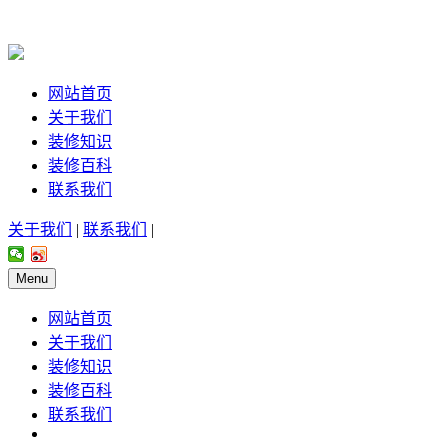
网站首页
关于我们
装修知识
装修百科
联系我们
关于我们
|
联系我们
|
Menu
网站首页
关于我们
装修知识
装修百科
联系我们