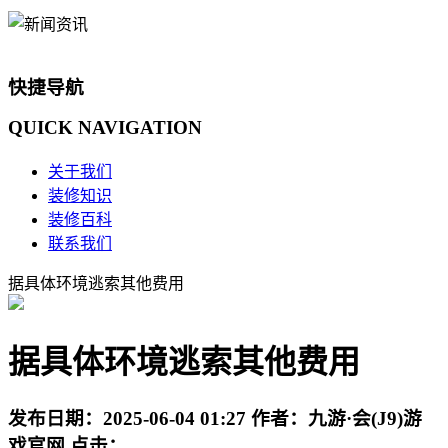
快捷导航
QUICK
NAVIGATION
关于我们
装修知识
装修百科
联系我们
据具体环境逃索其他费用
据具体环境逃索其他费用
发布日期：
2025-06-04 01:27
作者：
九游·会(J9)游
戏官网
点击：