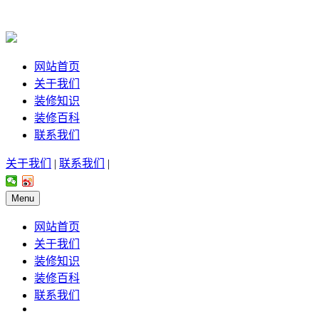
网站首页
关于我们
装修知识
装修百科
联系我们
关于我们
|
联系我们
|
Menu
网站首页
关于我们
装修知识
装修百科
联系我们