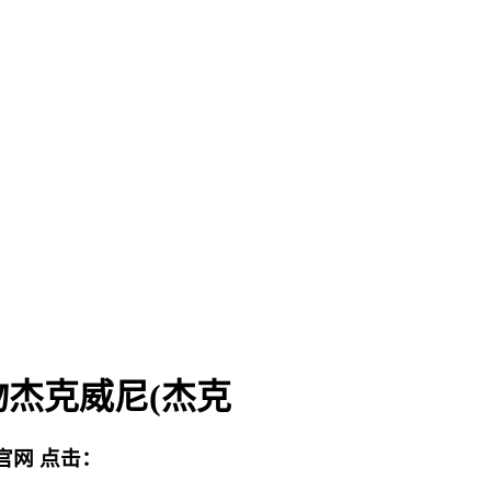
杰克威尼(杰克
戏官网
点击：