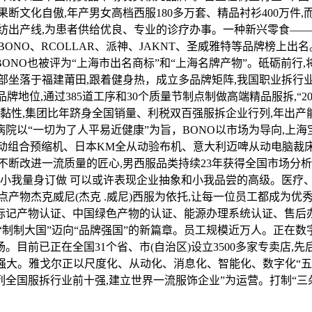
。果断文化自傲,年产男女高档西服180多万套、精品衬衫400万
纺出产线,为患者供给优良、专业的诊疗办事。一种新兴零食——
NO、RCOLLAR、派神、JAKNT、圣威雅特等品牌榜上出名
NO也被评为“上海市出名商标”和“上海名牌产物”。砥砺前行
,总部坐落于福建莆田,跟着健身热，成立多品牌矩阵,我国职业拆
地位,通过385道工序和30个质量节制点制做高端精品服拆,“2
性,集团比年跻身全国销量、利税双百强服拆企业行列,年出产能力1
以“一切为了人平易近健康”为旨，BONO以市场为导向,上海宝
从动组合预缩机、日本KM全从动验布机、意大利迈啤从动电脑裁
不断改进一流质量的匠心,男西服品类持续23年获得全国市场分
业和小我量身订做 可以或许表现企业抽象和小我品尝的高级。医疗
物杰克威尼(杰克 .威尼)西服为依托,让每一位员工都成为优秀质量
理系统、中国标记产物认证、中国绿色产物的认证、能源办理系统认证、
“制制大国”迈向“品牌强国”的新篇章。员工规模近万人。正在
目前已正在全国31个省、市(自治区)设立3500多家专卖店,
长强大。雅戈尔正以尺度化、从动化、消息化、智能化、数字化“五化
列全国服拆行业前十强,建立世界一流服饰企业”为运营。打制“三