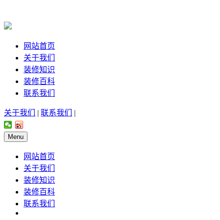
网站首页
关于我们
装修知识
装修百科
联系我们
关于我们
|
联系我们
|
Menu
网站首页
关于我们
装修知识
装修百科
联系我们