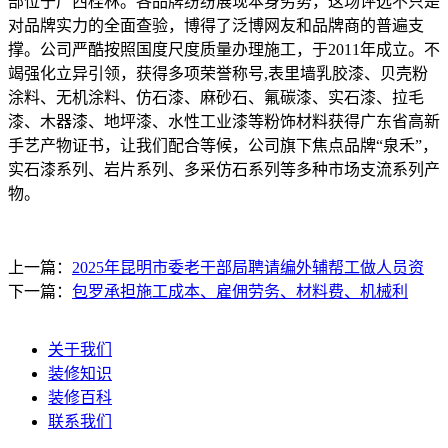
部位于广西桂林。各品牌纷纷展现本身劣势，这场评选不只是
对品牌实力的全面查验，博得了泛博网友和品牌商的普遍支
撑。公司严酷按照国度尺度质量办理施工，于2011年成立。不
竭强化立异引领，获得多项荣誉称号,表里墙乳胶漆、贝壳粉
涂料、无机涂料、仿石漆、麻砂石、氟碳漆、实石漆、拉毛
漆、木器漆、地坪漆、水性工业漆等粉饰材料获得广东省高新
手艺产物证书，让我们配合等候，公司旗下焦点品牌“泉禾”，
实石漆系列、岩片系列、多采仿石系列等多种市场支流系列产
物。
上一篇：
2025年昆明市委老干部局聘请编外辅帮工做人员资
下一篇：
包罗承担施工成本、雇佣劳务、材料费、机械利
关于我们
装修知识
装修百科
联系我们