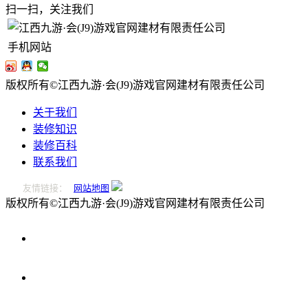
扫一扫，关注我们
手机网站
版权所有©江西九游·会(J9)游戏官网建材有限责任公司
关于我们
装修知识
装修百科
联系我们
友情链接：
网站地图
版权所有©江西九游·会(J9)游戏官网建材有限责任公司
0796-
2221166
在
线