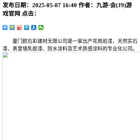
发布日期：
2025-05-07 16:40
作者：
九游·会(J9)游
戏官网
点击：
厦门欧石彩建材无限公司是一家出产花岗岩漆、天然实石
漆、表里墙乳胶漆、防水涂料及艺术质感涂料的专业化公司。