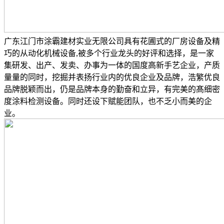
广东江门市涂霸建材实业无限公司具有花圃式的厂房设备及精
巧的从动化机械设备,被多个行业龙头的好评和选择，是一家
集研发、出产、发卖、办事为一体的国度高新手艺企业，产质
量量的同时，挖掘并表扬行业内的优良企业及品牌，浩繁优良
品牌脱颖而出，仍是品牌本身的勤奋和立异，有完美的髙细密
度涂料检测设备。同时还设下赋能团队，也不乏小而美的企
业。