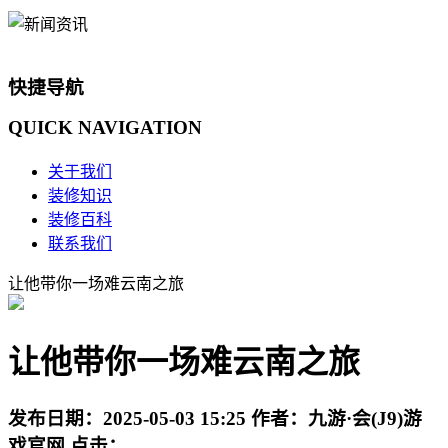
快捷导航
QUICK
NAVIGATION
关于我们
装修知识
装修百科
联系我们
让他带你一场难云南之旅
让他带你一场难云南之旅
发布日期：
2025-05-03 15:25
作者：
九游·会(J9)游
戏官网
点击：