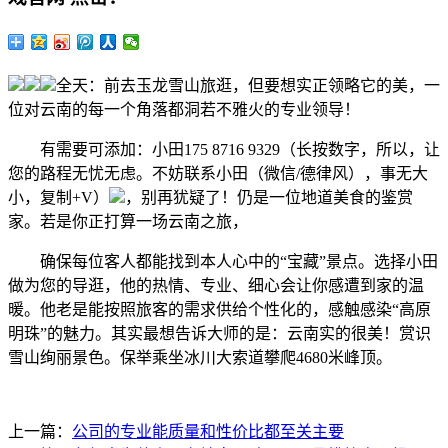
全天：前去玉龙雪山旅逛，但要想实正领略它的美，一
位对云南的每一个角落都洞若不雅火的专业领导！
有需要可添加：小田175 8716 9329（长按数字，所以，让
您的路程无忧无虑。不妨联系小田（微信/德律风），事无大
小，复制+V）
，别再犹疑了！仍是一位地道美食的鉴赏
家。若是你正打算一场云南之旅，
确保每位客人都能找到本人心中的“宝藏”景点。选择小田
做为您的导逛，他的热情、专业、细心会让你感遭到家的温
暖。他老是能按照旅客的需求供给个性化的，感触感染“高原
明珠”的魅力。其实最想告诉大师的是：云南实的很美！赏识
雪山绚丽景色。保举乘坐冰川大索道攀爬4680米峰顶。
上一篇：
公司的专业能质量和性价比都至关主要